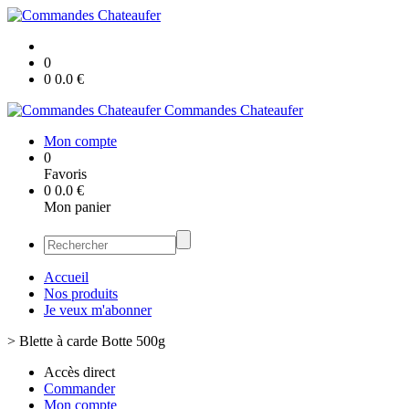
0
0
0.0
€
Commandes Chateaufer
Mon compte
0
Favoris
0
0.0
€
Mon panier
Accueil
Nos produits
Je veux m'abonner
>
Blette à carde Botte 500g
Accès direct
Commander
Mon compte