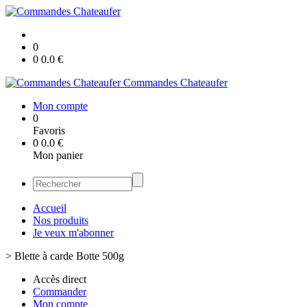
0
0
0.0
€
Commandes Chateaufer
Mon compte
0
Favoris
0
0.0
€
Mon panier
Accueil
Nos produits
Je veux m'abonner
>
Blette à carde Botte 500g
Accès direct
Commander
Mon compte