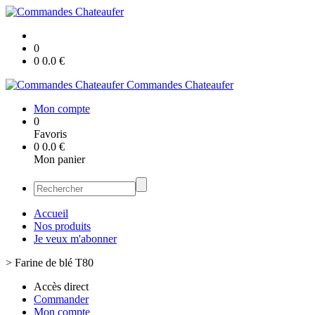
0
0
0.0
€
Commandes Chateaufer
Mon compte
0
Favoris
0
0.0
€
Mon panier
Accueil
Nos produits
Je veux m'abonner
>
Farine de blé T80
Accès direct
Commander
Mon compte